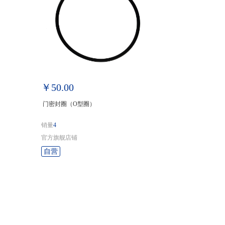
￥50.00
门密封圈（O型圈）
销量
4
官方旗舰店铺
自营