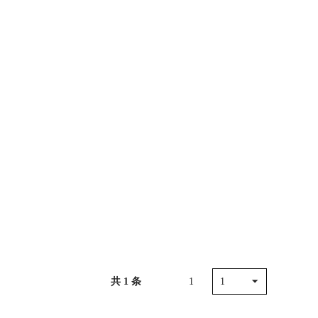
共 1 条
1
1