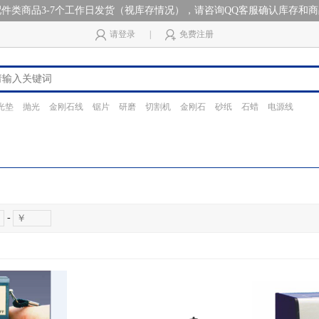
件类商品3-7个工作日发货（视库存情况），请咨询QQ客服确认库存和
请登录
|
免费注册
光垫
抛光
金刚石线
锯片
研磨
切割机
金刚石
砂纸
石蜡
电源线
-