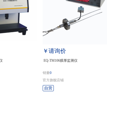
￥请询价
仪
EQ-TM106膜厚监测仪
销量
0
官方旗舰店铺
自营