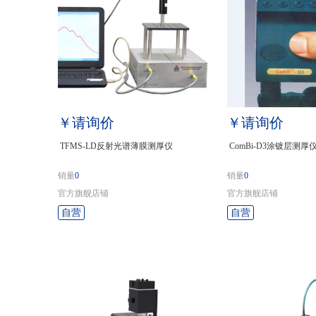
￥请询价
￥请询价
TFMS-LD反射光谱薄膜测厚仪
ComBi-D3涂镀层测厚
销量
0
销量
0
官方旗舰店铺
官方旗舰店铺
自营
自营