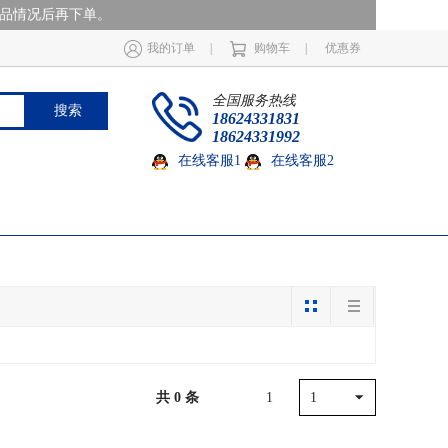
商品情况后再下单。
我的订单
|
购物车
|
优惠券
全国服务热线
搜索
18624331831
18624331992
在线客服1
在线客服2
共 0 条
1
1